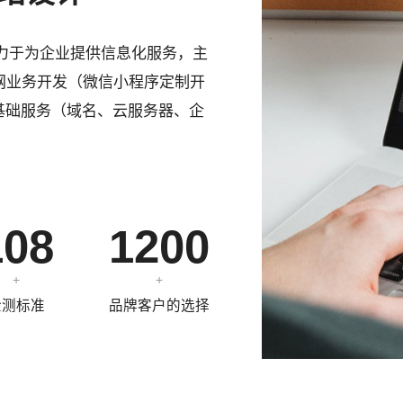
致力于为企业提供信息化服务，主
网业务开发（微信小程序定制开
基础服务（域名、云服务器、企
108
1200
+
+
检测标准
品牌客户的选择