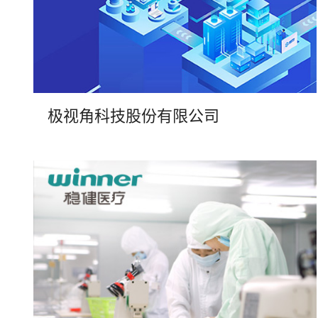
极视角科技股份有限公司