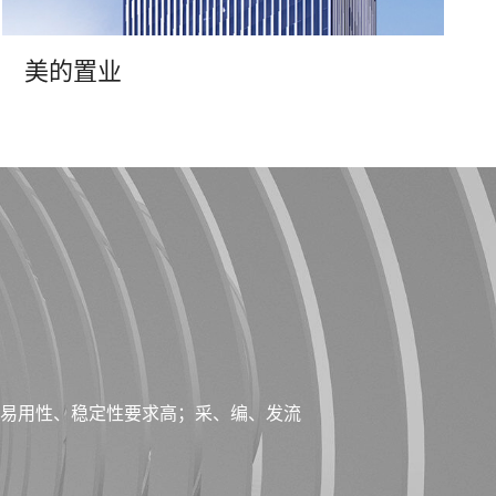
美的置业
易用性、稳定性要求高；采、编、发流