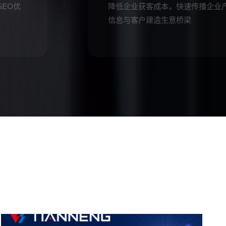
EO优
降低企业获客成本，快速传播企业
信息与客户建造生意桥梁