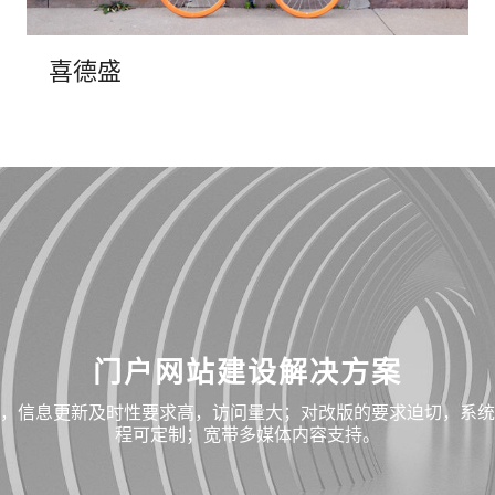
喜德盛
门户网站建设解决方案
，信息更新及时性要求高，访问量大；对改版的要求迫切，系统
程可定制；宽带多媒体内容支持。