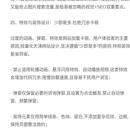
又能抢占图片搜索流量,是极易被忽略的视觉+SEO双重要点。
四、特效与装饰设计：少即是多,杜绝冗余卡顿
过度的动画、弹窗、特效是网站加载卡顿、用户体验差的主要
原因,轻量化
天津网站设计
,坚决遵循“少即是多”的原则,特效装饰
能省则省。
- 禁止滥用轮播动画、悬浮闪烁特效、自动播放视频,这类特效
会增加代码冗余,拖慢加载速度,且容易干扰用户浏览；
- 弹窗仅保留必要的咨询弹窗,且设置为点击触发,禁止自动弹
窗、频繁弹窗；
- 装饰元素仅用简单线条、色块、留白,不添加复杂花纹、边框,
保持页面整洁简约；