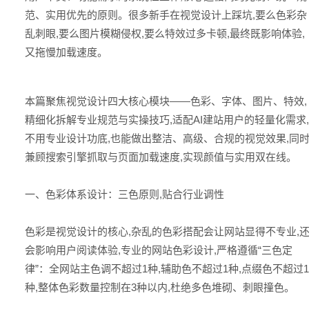
范、实用优先的原则。很多新手在视觉设计上踩坑,要么色彩杂
乱刺眼,要么图片模糊侵权,要么特效过多卡顿,最终既影响体验,
又拖慢加载速度。
本篇聚焦视觉设计四大核心模块——色彩、字体、图片、特效,
精细化拆解专业规范与实操技巧,适配AI建站用户的轻量化需求,
不用专业设计功底,也能做出整洁、高级、合规的视觉效果,同
兼顾搜索引擎抓取与页面加载速度,实现颜值与实用双在线。
一、色彩体系设计：三色原则,贴合行业调性
色彩是视觉设计的核心,杂乱的色彩搭配会让网站显得不专业,
会影响用户阅读体验,专业的网站色彩设计,严格遵循“三色定
律”：全网站主色调不超过1种,辅助色不超过1种,点缀色不超过1
种,整体色彩数量控制在3种以内,杜绝多色堆砌、刺眼撞色。