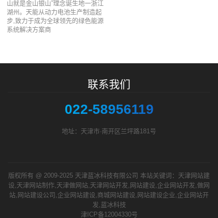
山就是金山银山”理念诞生地一浙江
湖州。天能从动力电池生产制造起
步,致力于成为全球领先的绿色能源
系统解决方案商
联系我们
022-58956119
地址：天津市·南开区兰坪路181号
版权所有 @ 2009-2025 天津蓝冰科技有限公司 本站关键词：天津网站建
设,天津网站制作,天津做网站,天津网站开发,网站建设,企业网站开发,做网
站,网站建设公司,企业网站建设,商城网站建设,网站建设企业,企业网站开
发,蓝冰科技
津ICP备12004330号