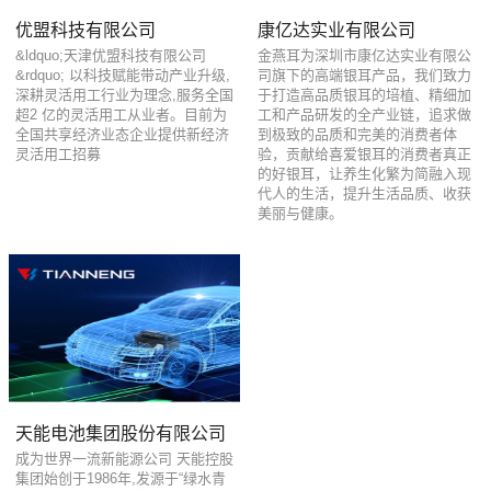
优盟科技有限公司
康亿达实业有限公司
&ldquo;天津优盟科技有限公司
金燕耳为深圳市康亿达实业有限公
&rdquo; 以科技赋能带动产业升级,
司旗下的高端银耳产品，我们致力
深耕灵活用工行业为理念,服务全国
于打造高品质银耳的培植、精细加
超2 亿的灵活用工从业者。目前为
工和产品研发的全产业链，追求做
全国共享经济业态企业提供新经济
到极致的品质和完美的消费者体
灵活用工招募
验，贡献给喜爱银耳的消费者真正
的好银耳，让养生化繁为简融入现
代人的生活，提升生活品质、收获
美丽与健康。
天能电池集团股份有限公司
成为世界一流新能源公司 天能控股
集团始创于1986年,发源于“绿水青