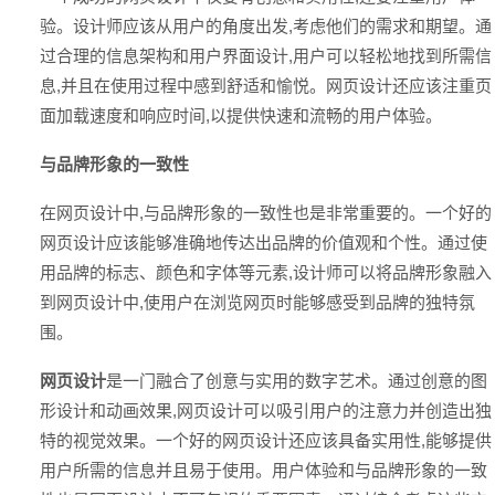
验。设计师应该从用户的角度出发,考虑他们的需求和期望。通
过合理的信息架构和用户界面设计,用户可以轻松地找到所需信
息,并且在使用过程中感到舒适和愉悦。网页设计还应该注重页
面加载速度和响应时间,以提供快速和流畅的用户体验。
与品牌形象的一致性
在网页设计中,与品牌形象的一致性也是非常重要的。一个好的
网页设计应该能够准确地传达出品牌的价值观和个性。通过使
用品牌的标志、颜色和字体等元素,设计师可以将品牌形象融入
到网页设计中,使用户在浏览网页时能够感受到品牌的独特氛
围。
网页设计
是一门融合了创意与实用的数字艺术。通过创意的图
形设计和动画效果,网页设计可以吸引用户的注意力并创造出独
特的视觉效果。一个好的网页设计还应该具备实用性,能够提供
用户所需的信息并且易于使用。用户体验和与品牌形象的一致