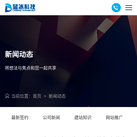
新闻动态
将想法与焦点和您一起共享
当前位置：
首页
>
新闻动态
最新签约
公司新闻
建站知识
网站推广