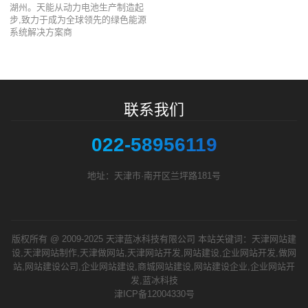
湖州。天能从动力电池生产制造起
步,致力于成为全球领先的绿色能源
系统解决方案商
联系我们
022-58956119
地址：天津市·南开区兰坪路181号
版权所有 @ 2009-2025 天津蓝冰科技有限公司 本站关键词：天津网站建
设,天津网站制作,天津做网站,天津网站开发,网站建设,企业网站开发,做网
站,网站建设公司,企业网站建设,商城网站建设,网站建设企业,企业网站开
发,蓝冰科技
津ICP备12004330号