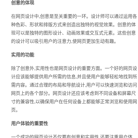
创意的体现
在网页设计中,创意是至关重要的一环。设计师可以通过运用各
种色彩、形状和排版方式来创造出独特的视觉效果。创意的体
现可以是独特的图形设计、动画效果或交互式元素。这些创意
的设计可以吸引用户的注意力,使网页更加生动有趣。
实用的功能
除了创意外,实用性也是网页设计的重要方面。一个好的网页设
计应该能够提供用户所需的信息,并且使用户能够轻松地找到所
需内容。通过合理的布局和导航设计,用户可以快速浏览和访问
网页上的各个部分。网页设计还应该考虑到不同设备和屏幕尺
寸的兼容性,以确保用户在任何设备上都能够正常浏览和使用网
页。
用户体验的重要性
一个成功的
网页设计
不仅要有创意和实用性,还要注重用户体