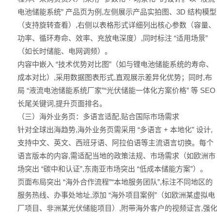
电池储能系统” 产品页为例,左侧展示产品实拍图、3D 结构模型
（支持旋转查看）,右侧以表格形式详细列出核心参数（容量、
功率、循环寿命、效率、充放电深度）,同时标注 “适用场景”
（如长时储能、电网调频）。
内容中嵌入 “技术优势对比图”（如与锂电池储能系统的寿命、
成本对比）,采用数据图表形式,直观展示差异化优势；同时,布
局 “液流电池储能系统厂家”“光伏储能一体化方案价格” 等 SEO
长尾关键词,提升页面排名。
（三）海外业务页：多语言适配,贴合国际市场需求
针对全球出海趋势,海外业务页需采用 “多语言 + 本地化” 设计,
支持中文、英文、西班牙语、阿拉伯语等主流语言切换。每个
语言版本的内容,需适配当地的政策法规、市场需求（如欧洲市
场突出 “碳中和认证”,东南亚市场突出 “低成本储能方案”）。
页面布局突出 “海外合作流程”“本地服务团队”,标注不同地区的
服务热线、办事处地址,添加 “海外项目案例”（如欧洲某虚拟电
厂项目、非洲某光伏储能项目）,附带海外客户的视频证言,强