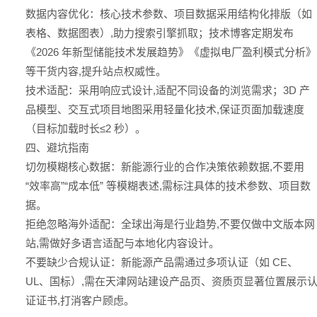
数据内容优化：核心技术参数、项目数据采用结构化排版（如
表格、数据图表）,助力搜索引擎抓取；技术博客定期发布
《2026 年新型储能技术发展趋势》《虚拟电厂盈利模式分析》
等干货内容,提升站点权威性。
技术适配：采用响应式设计,适配不同设备的浏览需求；3D 产
品模型、交互式项目地图采用轻量化技术,保证页面加载速度
（目标加载时长≤2 秒）。
四、避坑指南
切勿模糊核心数据：新能源行业的合作决策依赖数据,不要用
“效率高”“成本低” 等模糊表述,需标注具体的技术参数、项目数
据。
拒绝忽略海外适配：全球出海是行业趋势,不要仅做中文版本网
站,需做好多语言适配与本地化内容设计。
不要缺少合规认证：新能源产品需通过多项认证（如 CE、
UL、国标）,需在
天津网站建设
产品页、资质页显著位置展示
证证书,打消客户顾虑。