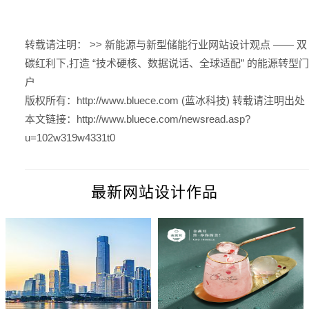
转载请注明： >>
新能源与新型储能行业网站设计观点 —— 双
碳红利下,打造 “技术硬核、数据说话、全球适配” 的能源转型门
户
版权所有：
http://www.bluece.com (蓝冰科技)
转载请注明出处
本文链接：
http://www.bluece.com/newsread.asp?
u=102w319w4331t0
最新网站设计作品