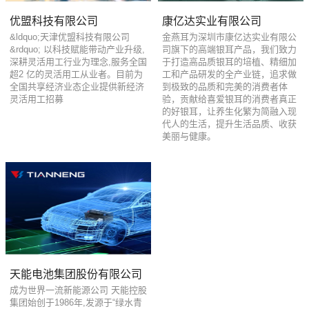
优盟科技有限公司
康亿达实业有限公司
&ldquo;天津优盟科技有限公司
金燕耳为深圳市康亿达实业有限公
&rdquo; 以科技赋能带动产业升级,
司旗下的高端银耳产品，我们致力
深耕灵活用工行业为理念,服务全国
于打造高品质银耳的培植、精细加
超2 亿的灵活用工从业者。目前为
工和产品研发的全产业链，追求做
全国共享经济业态企业提供新经济
到极致的品质和完美的消费者体
灵活用工招募
验，贡献给喜爱银耳的消费者真正
的好银耳，让养生化繁为简融入现
代人的生活，提升生活品质、收获
美丽与健康。
天能电池集团股份有限公司
成为世界一流新能源公司 天能控股
集团始创于1986年,发源于“绿水青