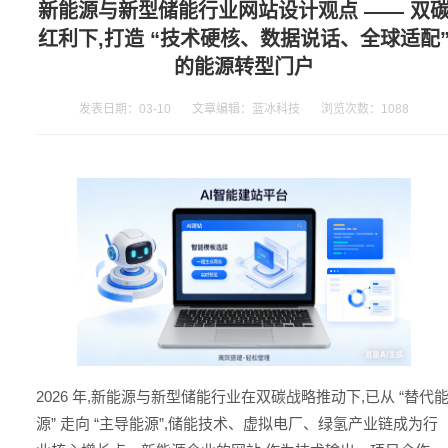
新能源与新型储能行业网站设计观点 —— 双
红利下,打造 “技术硬核、数据说话、全球适配
的能源转型门户
发表日期：03-10 文章编辑：蓝冰科技 浏览次数：
1088
2026 年,新能源与新型储能行业在双碳战略推动下,已从 “替代
源” 走向 “主导能源”,储能技术、虚拟电厂、绿氢产业链成为行