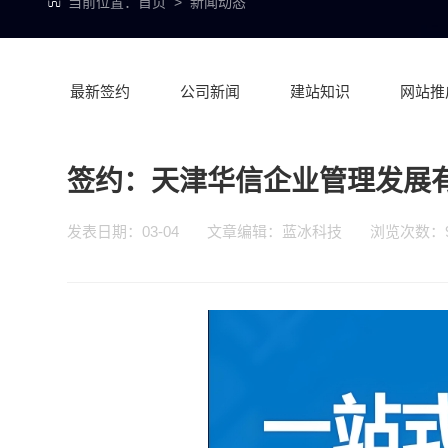
当前位置：
首页
>
新闻动态
最新签约
公司新闻
建站知识
网站推
签约：天津华信企业管理发展
发表日期：03-04 文章编辑：蓝冰科技 浏览次数：