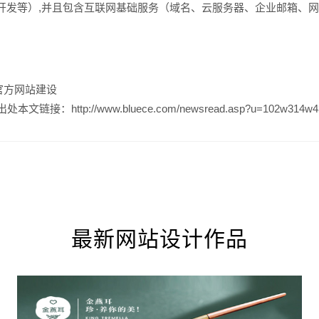
开发等）,并且包含互联网基础服务（域名、云服务器、企业邮箱、
官方网站建设
出处本文链接：
http://www.bluece.com/newsread.asp?u=102w314w4
最新网站设计作品