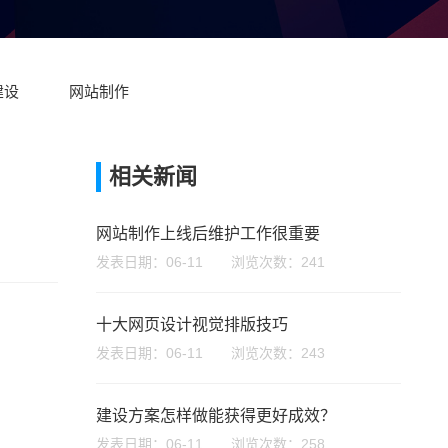
建设
网站制作
相关新闻
网站制作上线后维护工作很重要
发表日期：06-11 浏览次数：241
十大网页设计视觉排版技巧
发表日期：06-11 浏览次数：243
建设方案怎样做能获得更好成效？
发表日期：06-11 浏览次数：258