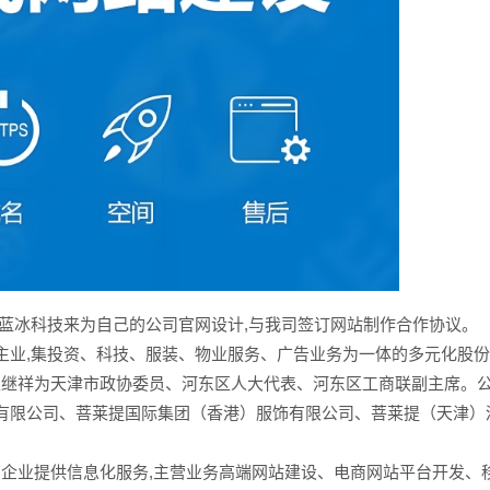
蓝冰科技来为自己的公司官网设计,与我司签订
网站制作
合作协议。
业,集投资、科技、服装、物业服务、广告业务为一体的多元化股份
总裁王继祥为天津市政协委员、河东区人大代表、河东区工商联副主席。
有限公司、菩莱提国际集团（香港）服饰有限公司、菩莱提（天津）
于为企业提供信息化服务,主营业务高端网站建设、电商网站平台开发、