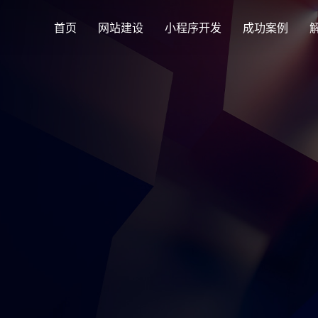
首页
网站建设
小程序开发
成功案例
企业网站建设
官方企业网站设计
集团上市网站
最新签约
购物
公司
解决方案
集团大企上市公司
Latest signing
实现
Comp
定制化视觉设计与互动策划方案
响应式网站建设
适应各个终端设备网站
购物商城网站建设解决方案
品牌形象网
外贸出口网站
行业新闻
企业
网站
外贸进出口网站开发
Industry information
创意
Websi
门户网站建设解决方案
营销型网站
购物商城系统开发
零售在线电子商务网站