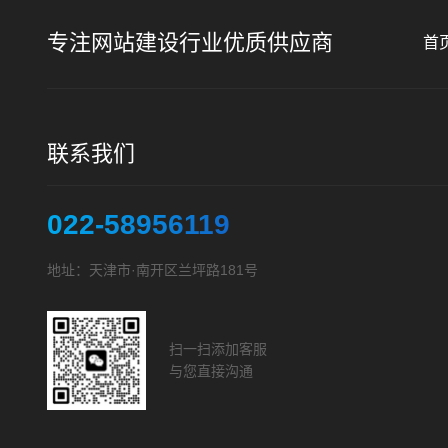
专注网站建设行业优质供应商
首
联系我们
022-58956119
地址：天津市·南开区兰坪路181号
扫一扫添加客服
与您直接沟通