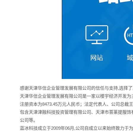
感谢天津华信企业管理发展有限公司的信任与支持,选择了
天津华信企业管理发展有限公司是一家以楼宇经济开发为主
注册资本为8473.45万元人民币；法定代表人、公司
包含天津津融科技投资管理有限公司、天津市菩莱提服饰
公司等。
蓝冰科技成立于2009年06月,公司自成立以来始终致力