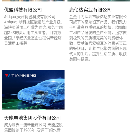
优盟科技有限公司
康亿达实业有限公司
&ldquo;天津优盟科技有限公司
金燕耳为深圳市康亿达实业有限公
&rdquo; 以科技赋能带动产业升级,
司旗下的高端银耳产品，我们致力
深耕灵活用工行业为理念,服务全国
于打造高品质银耳的培植、精细加
超2 亿的灵活用工从业者。目前为
工和产品研发的全产业链，追求做
全国共享经济业态企业提供新经济
到极致的品质和完美的消费者体
灵活用工招募
验，贡献给喜爱银耳的消费者真正
的好银耳，让养生化繁为简融入现
代人的生活，提升生活品质、收获
美丽与健康。
天能电池集团股份有限公司
成为世界一流新能源公司 天能控股
集团始创于1986年,发源于“绿水青