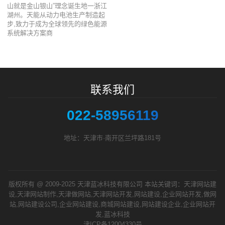
山就是金山银山”理念诞生地一浙江
湖州。天能从动力电池生产制造起
步,致力于成为全球领先的绿色能源
系统解决方案商
联系我们
022-58956119
地址：天津市·南开区兰坪路181号
版权所有 @ 2009-2025 天津蓝冰科技有限公司 本站关键词：天津网站建
设,天津网站制作,天津做网站,天津网站开发,网站建设,企业网站开发,做网
站,网站建设公司,企业网站建设,商城网站建设,网站建设企业,企业网站开
发,蓝冰科技
津ICP备12004330号