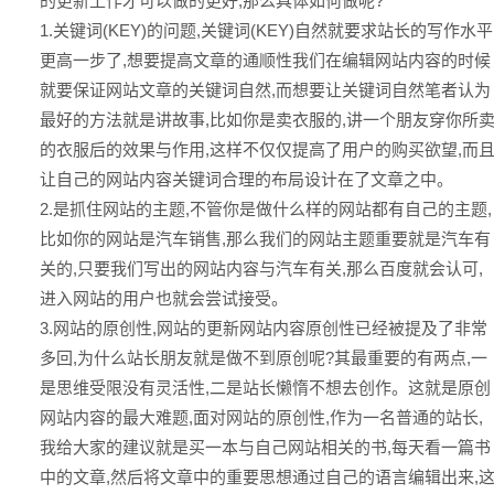
的更新工作才可以做的更好,那么具体如何做呢?
1.关键词(KEY)的问题,关键词(KEY)自然就要求站长的写作水平
更高一步了,想要提高文章的通顺性我们在编辑网站内容的时候
就要保证网站文章的关键词自然,而想要让关键词自然笔者认为
最好的方法就是讲故事,比如你是卖衣服的,讲一个朋友穿你所
的衣服后的效果与作用,这样不仅仅提高了用户的购买欲望,而
让自己的网站内容关键词合理的布局设计在了文章之中。
2.是抓住网站的主题,不管你是做什么样的网站都有自己的主题,
比如你的网站是汽车销售,那么我们的网站主题重要就是汽车有
关的,只要我们写出的网站内容与汽车有关,那么百度就会认可,
进入网站的用户也就会尝试接受。
3.网站的原创性,网站的更新网站内容原创性已经被提及了非常
多回,为什么站长朋友就是做不到原创呢?其最重要的有两点,一
是思维受限没有灵活性,二是站长懒惰不想去创作。这就是原创
网站内容的最大难题,面对网站的原创性,作为一名普通的站长,
我给大家的建议就是买一本与自己网站相关的书,每天看一篇书
中的文章,然后将文章中的重要思想通过自己的语言编辑出来,