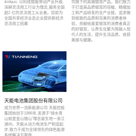
&rdquo; 以科技赋能带动产业升级,
司旗下的高端银耳产品，我们致力
深耕灵活用工行业为理念,服务全国
于打造高品质银耳的培植、精细加
超2 亿的灵活用工从业者。目前为
工和产品研发的全产业链，追求做
全国共享经济业态企业提供新经济
到极致的品质和完美的消费者体
灵活用工招募
验，贡献给喜爱银耳的消费者真正
的好银耳，让养生化繁为简融入现
代人的生活，提升生活品质、收获
美丽与健康。
天能电池集团股份有限公司
成为世界一流新能源公司 天能控股
集团始创于1986年,发源于“绿水青
山就是金山银山”理念诞生地一浙江
湖州。天能从动力电池生产制造起
步,致力于成为全球领先的绿色能源
系统解决方案商