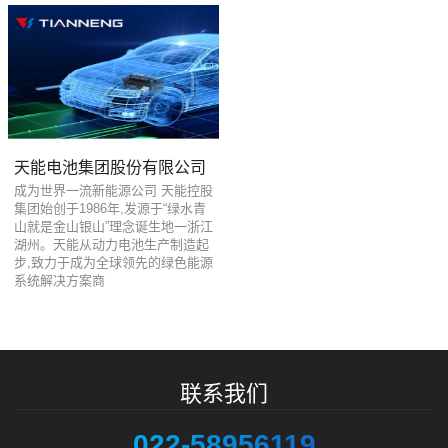
天能电池集团股份有限公司
成为世界一流新能源公司 天能控股
集团始创于1986年,发源于“绿水青
山就是金山银山”理念诞生地一浙江
湖州。天能从动力电池生产制造起
步,致力于成为全球领先的绿色能源
系统解决方案商
联系我们
022-58956119