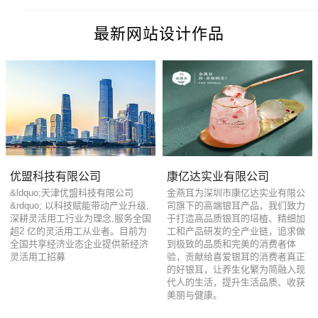
最新网站设计作品
优盟科技有限公司
康亿达实业有限公司
&ldquo;天津优盟科技有限公司
金燕耳为深圳市康亿达实业有限公
&rdquo; 以科技赋能带动产业升级,
司旗下的高端银耳产品，我们致力
深耕灵活用工行业为理念,服务全国
于打造高品质银耳的培植、精细加
超2 亿的灵活用工从业者。目前为
工和产品研发的全产业链，追求做
全国共享经济业态企业提供新经济
到极致的品质和完美的消费者体
灵活用工招募
验，贡献给喜爱银耳的消费者真正
的好银耳，让养生化繁为简融入现
代人的生活，提升生活品质、收获
美丽与健康。