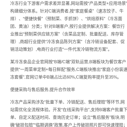
冷冻行业下游客户需求差异显著,网站需按“产品类型+应用场景
构建细分体系。针对C端消费者,按“家庭餐桌”（速冻饺子、牛
排）、“便捷快餐”（预制菜、手抓饼）、“烘焙原料”（冷冻面
团、黄油）分类；针对B端客户,按行业提供解决方案：餐饮行
业推出“预制菜供应链方案”（含菜品定制、批量配送、库存管
理）,商超行业提供“冷冻食品陈列方案”（含冷链设备配套、促
销活动策划）,电商行业打造“一件代发冷链物流方案”。
某冷冻食品企业官网按“B端/C端”双轨运营,B端板块为餐饮客户
提供“一周菜单定制+每日鲜配”服务,C端板块推出“家庭小份装
冻套餐”,官网订单中B端占比达60%,C端复购率提升至35%。
便捷采购与售后服务,提升合作效率
冷冻产品采购涉及“批量下单、冷链配送、售后理赔”等环节,网
站需优化全流程体验。开发“在线采购平台”,支持B端客户批量
单、自定义配送时间、查询历史订单；设立“售后服务”板块,明
确“破损包赔”“临期调换”政策,客户上传破损照片即可快速理赔