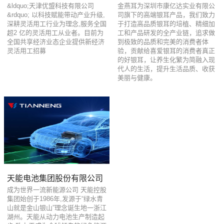
&ldquo;天津优盟科技有限公司
金燕耳为深圳市康亿达实业有限公
&rdquo; 以科技赋能带动产业升级,
司旗下的高端银耳产品，我们致力
深耕灵活用工行业为理念,服务全国
于打造高品质银耳的培植、精细加
超2 亿的灵活用工从业者。目前为
工和产品研发的全产业链，追求做
全国共享经济业态企业提供新经济
到极致的品质和完美的消费者体
灵活用工招募
验，贡献给喜爱银耳的消费者真正
的好银耳，让养生化繁为简融入现
代人的生活，提升生活品质、收获
美丽与健康。
天能电池集团股份有限公司
成为世界一流新能源公司 天能控股
集团始创于1986年,发源于“绿水青
山就是金山银山”理念诞生地一浙江
湖州。天能从动力电池生产制造起