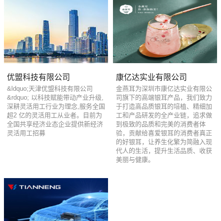
优盟科技有限公司
康亿达实业有限公司
&ldquo;天津优盟科技有限公司
金燕耳为深圳市康亿达实业有限公
&rdquo; 以科技赋能带动产业升级,
司旗下的高端银耳产品，我们致力
深耕灵活用工行业为理念,服务全国
于打造高品质银耳的培植、精细加
超2 亿的灵活用工从业者。目前为
工和产品研发的全产业链，追求做
全国共享经济业态企业提供新经济
到极致的品质和完美的消费者体
灵活用工招募
验，贡献给喜爱银耳的消费者真正
的好银耳，让养生化繁为简融入现
代人的生活，提升生活品质、收获
美丽与健康。